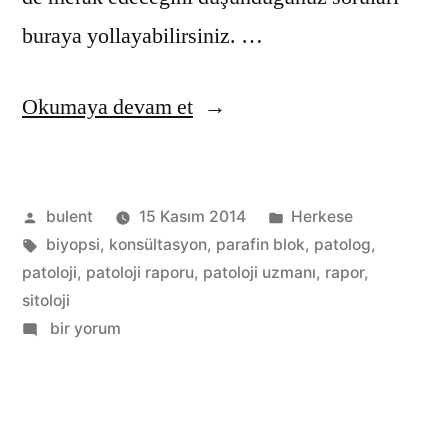
buraya yollayabilirsiniz. …
“Patoloji
Okumaya devam et
Raporları”
Gönderen:
Kategori:
bulent
15 Kasım 2014
Herkese
Etiketler:
biyopsi
,
konsültasyon
,
parafin blok
,
patolog
,
patoloji
,
patoloji raporu
,
patoloji uzmanı
,
rapor
,
sitoloji
Patoloji
bir yorum
Raporları
için