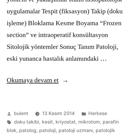
uygulamalar Tespit (fiksasyon) Takip (doku
işleme) Bloklama Kesme Boyama “Frozen
section” ve intraoperatif konsültasyon
Sitolojik yöntemler Sonuç Tanım Patoloji,
eski yunanca hastalık anlamındaki …
“Patolojik
Okumaya devam et
İnceleme
Yöntemleri”
Gönderen:
Kategori:
bulent
13 Kasım 2014
Herkese
Etiketler:
doku takibi
,
kesit
,
kriyostat
,
mikrotom
,
parafin
blok
,
patolog
,
patoloji
,
patoloji uzmanı
,
patolojik