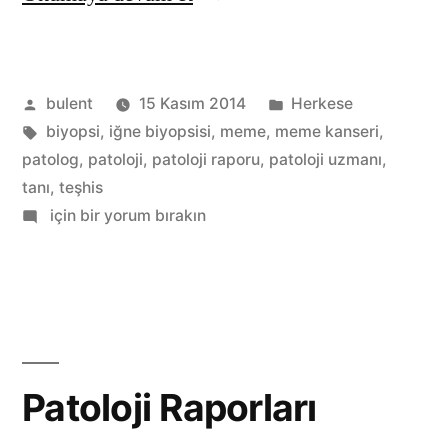
kanseri
konusunda
Gönderen:
Kategori:
bulent
15 Kasım 2014
Herkese
sorular,
Etiketler:
biyopsi
,
iğne biyopsisi
,
meme
,
meme kanseri
,
yanıtlar.”
patolog
,
patoloji
,
patoloji raporu
,
patoloji uzmanı
,
tanı
,
teşhis
Meme
için bir yorum bırakın
kanseri
konusunda
sorular,
yanıtlar.
Patoloji Raporları