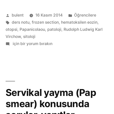
(Ders
Gönderen:
Kategori:
bulent
16 Kasım 2014
Öğrencilere
Notu)”
Etiketler:
ders notu
,
frozen section
,
hematoksilen eozin
,
otopsi
,
Papanicolaou
,
patoloji
,
Rudolph Ludwig Karl
Virchow
,
sitoloji
Patolojiye
için bir yorum bırakın
Giriş
(Ders
Notu)
Servikal yayma (Pap
smear) konusunda