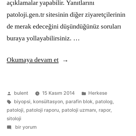
açıklamalar yapabilir. Yanıtlarını
patoloji.gen.tr sitesinin diğer ziyaretçilerinin
de merak edeceğini düşündüğünüz soruları
buraya yollayabilirsiniz. …
“Patoloji
Okumaya devam et
Raporları”
Gönderen:
Kategori:
bulent
15 Kasım 2014
Herkese
Etiketler:
biyopsi
,
konsültasyon
,
parafin blok
,
patolog
,
patoloji
,
patoloji raporu
,
patoloji uzmanı
,
rapor
,
sitoloji
Patoloji
bir yorum
Raporları