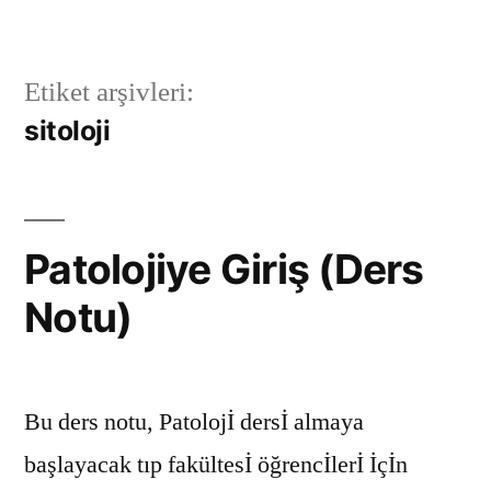
İçeriğe
geç
Etiket arşivleri:
sitoloji
Patolojiye Giriş (Ders
Notu)
Bu ders notu, Patolojİ dersİ almaya
başlayacak tıp fakültesİ öğrencİlerİ İçİn