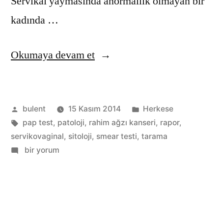
Servikal yaymasında anormallik olmayan bir
kadında …
“Servikal
Okumaya devam et
yayma
(Pap
Gönderen:
Kategori:
bulent
15 Kasım 2014
Herkese
smear)
Etiketler:
pap test
,
patoloji
,
rahim ağzı kanseri
,
rapor
,
konusunda
servikovaginal
,
sitoloji
,
smear testi
,
tarama
sorular,
Servikal
bir yorum
yayma
yanıtlar.”
(Pap
smear)
konusunda
sorular,