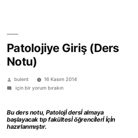
İçeriğe
geç
Patolojiye Giriş (Ders
Notu)
Gönderen:
bulent
16 Kasım 2014
Patolojiye
için bir yorum bırakın
Giriş
(Ders
Bu ders notu, Patolojİ dersİ almaya
Notu)
başlayacak tıp fakültesİ öğrencİlerİ İçİn
hazırlanmıştır.