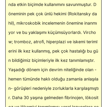
nda etkin biçimde kullanımını savunmuştur. D
öneminin pek çok ünlü hekimi (Rokitansky da
hil), mikroskobik incelemenin önemine inanmı
yor ve bu yaklaşımı küçümsüyorlardı. Vircho
w; tromboz, atrofi, hiperplazi ve iskemi teriml
erini ilk kez kullanmış, pek çok hastalığı bu gü
n bildiğimiz biçimleriyle ilk kez tanımlamıştır.
Yaşadığı dönem için devrim niteliğinde olan -
hemen tümünde haklı olduğu zamanla anlaşıla
n- görüşleri nedeniyle zorluklarla karşılaşmıştı
r. Daha 30 yaşına gelmeden fibrinojen, lökosit
oz ve lökemiyi tanımlamış; yerel lezyonlara ce